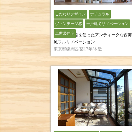
こだわりデザイン
ナチュラル
ヴィンテージ感
一戸建てリノベーション
二世帯住宅
練馬区｜無垢を使ったアンティークな西海
風フルリノベーション
東京都練馬区/築17年/木造