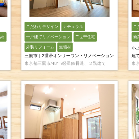
こだわりデザイン
ナチュラル
こ
垢材
一戸建てリノベーション
二世帯住宅
新
外装リフォーム
無垢材
小
三鷹市｜2世帯オンリーワン・リノベーション
建
東京都三鷹市/48年/軽量鉄骨造、２階建て
東