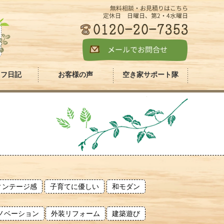
ッフ日記
お客様の声
空き家サポート隊
ィンテージ感
子育てに優しい
和モダン
ノベーション
外装リフォーム
建築遊び