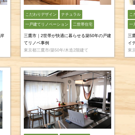
こだわりデザイン
ナチュラル
こ
一戸建てリノベーション
二世帯住宅
一
岸
三鷹市｜2世帯が快適に暮らせる築50年の戸建
三
てリノベ事例
イ
東京都三鷹市/築50年/木造2階建て
東京