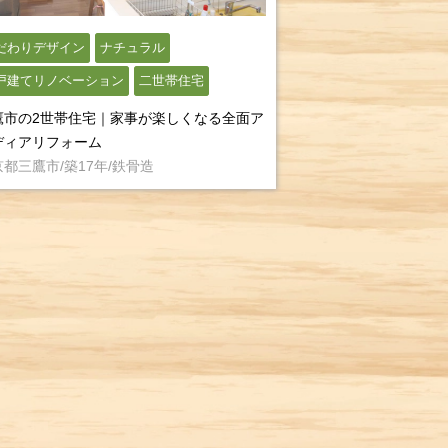
だわりデザイン
ナチュラル
戸建てリノベーション
二世帯住宅
鷹市の2世帯住宅｜家事が楽しくなる全面ア
ディアリフォーム
都三鷹市/築17年/鉄骨造