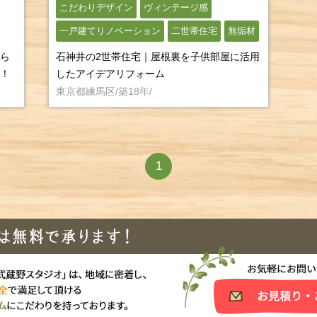
こだわりデザイン
ヴィンテージ感
一戸建てリノベーション
二世帯住宅
無垢材
ら
石神井の2世帯住宅｜屋根裏を子供部屋に活用
！
したアイデアリフォーム
東京都練馬区/築18年/
1