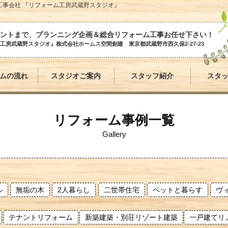
 工事会社 『リフォーム工房武蔵野スタジオ』
ントまで、プランニング企画＆総合リフォーム工事お任せ下さい！
工房武蔵野スタジオ』株式会社ホームス空間創建 東京都武蔵野市西久保2-27-23
ムの流れ
スタジオご案内
スタッフ紹介
スタ
リフォーム事例一覧
Gallery
ル
無垢の木
2人暮らし
二世帯住宅
ペットと暮らす
ヴ
テナントリフォーム
新築建築・別荘リゾート建築
一戸建てリ