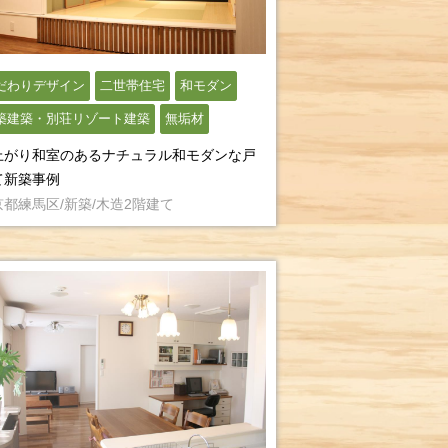
だわりデザイン
二世帯住宅
和モダン
築建築・別荘リゾート建築
無垢材
上がり和室のあるナチュラル和モダンな戸
て新築事例
京都練馬区/新築/木造2階建て