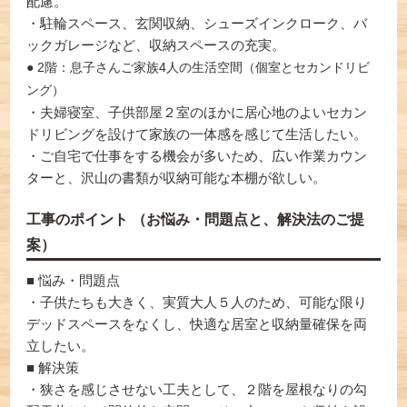
配慮。
・駐輪スペース、玄関収納、シューズインクローク、バ
ックガレージなど、収納スペースの充実。
● 2階：息子さんご家族4人の生活空間（個室とセカンドリビ
ング）
・夫婦寝室、子供部屋２室のほかに居心地のよいセカン
ドリビングを設けて家族の一体感を感じて生活したい。
・ご自宅で仕事をする機会が多いため、広い作業カウン
ターと、沢山の書類が収納可能な本棚が欲しい。
工事のポイント （お悩み・問題点と、解決法のご提
案）
■ 悩み・問題点
・子供たちも大きく、実質大人５人のため、可能な限り
デッドスペースをなくし、快適な居室と収納量確保を両
立したい。
■ 解決策
・狭さを感じさせない工夫として、２階を屋根なりの勾