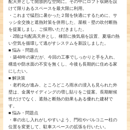
配天井として開放的な空間に。その中にロフト収納を設
けて限りあるスペースを最大限に利用。
・これまで猛烈に暑かった２階を快適にするために、サ
ッシ全交換と遮熱対策を併用した、屋根・壁の吹付断熱
を提案しまし、ご採用いただきました。
・2階は勾配高天井とし、棟部に換気扇を設置、夏場の熱
い空気を循環して逃がすシステムを新設しました。
■ 悩み・問題点
・築48年の家だが、今回の工事でしっかりと手を入れ、
構造や防水面の不安を無くし、今後も長期的に住める家
にしたい。
■ 解決策
・老朽化が進み、ところどころ雨水の浸入も見られた外
壁は、金属サイディングの増し貼りをご提案。長期耐候
性だけでなく、遮熱と断熱の効果もある優れた建材で
す。
■ 悩み・問題点
・車の出し入れがしやすいよう、門柱やバルコニー柱の
位置を変更して、駐車スペースの拡張を行いたい。