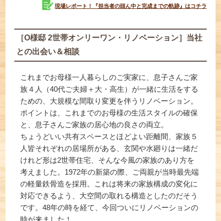
現場レポート！『担当者の頭ん中と完成までの軌跡』はコチラ
［O様邸 2世帯オンリーワン・リノベーション］当社
との出会い＆相談
これまでお母様一人暮らしのご実家に、息子さんご家
族４人（40代ご夫婦＋大・高生）が一緒に生活をする
ための、大規模な間取り変更を伴うリノベーション。
ポイントは、これまでのお母様の生活スタイルの確保
と、息子さんご家族の居心地の良さの両立。
ちょうどいい共有スペースとほどよい距離間、家族５
人皆それぞれの居場所がある、玄関や水廻りは一緒だ
けれど形は2世帯住宅、そんな今風の家族のあり方を
考えました。1972年の新築の際、ご両親が当時最先端
の軽量鉄骨造を採用。これは将来の家族構成の変化に
対応できるよう、大空間の取れる構造としたのだそう
です。48年の時を経て、今回ついにリノベーションの
時が来ました！