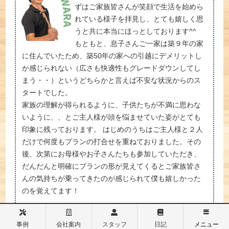
ずはご家族皆さんが笑顔で生活を始めら
れている様子を拝見し、とても嬉しく思
うと共に本当にほっとしております^^
もともと、息子さんご一家は築９年の家
に住んでいたため、築50年の家への引越にデメリットし
か感じられない（広さも快適性もグレードダウンしてし
まう・・）というどちらかと言えば不安な状況からのス
タートでした。
家族の理解が得られるように、子供たちが不満に思わな
いように、、とご主人様が頭を悩ませていた姿がとても
印象に残っております。 はじめのうちはご主人様と２人
だけで何度もプランの打合せを重ねておりました。その
後、次第にお母様やお子さんたちも参加していただき、
だんだんと明確にプランの形が見えてくるとご家族皆さ
んの気持ちが乗ってきたのが感じられて僕も嬉しかった
のを覚えてます！
木のテイストがとても好み、ということで家のあちこち
事例
会社案内
スタッフ
日記
メニュー
に無垢材をご採用いただきました。これらは材木屋さん