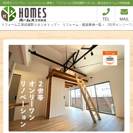
2世帯オンリーワン・リノベーション事例｜『リフォーム工房武蔵野スタジオ』株式会社ホームス空間創建
TEL
MAIL
リフォーム工房武蔵野スタジオトップ
>
リフォーム・建築事例一覧
>
2世帯オンリーワ