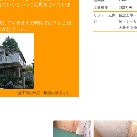
築年数
20年
はないかというご心配をされていま
工事費用
280万円
リフォーム内
仮設工事・
容
装・シーリ
関しても塗替えの時期では？とご相
天井全面撤
っかけでした。
↑施工前の外壁・屋根の状況です。