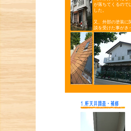
が落ちてくるので
した。
又、外部の塗装に
談を受けた事がき