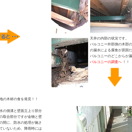
天井の内部の状況です。
バルコニー外部側の木部
の漏水による腐食が原因
バルコニーのどこからか
バルコニーの調査へ
！！
地の木材の食を発見！！
水の側溝と壁面立上り部分
の取合部分ですが金物と壁
の間に、防水の処理が施さ
ていないため、降雨時には