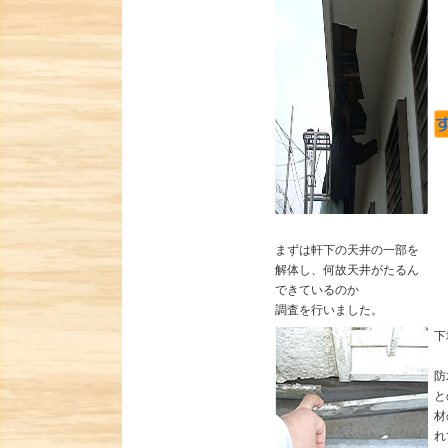
まずは軒下の天井の一部を
解体し、何故天井がたるん
できているのか
調査を行いました。
下
防
と
材
れ