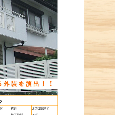
区
構造
木造2階建て