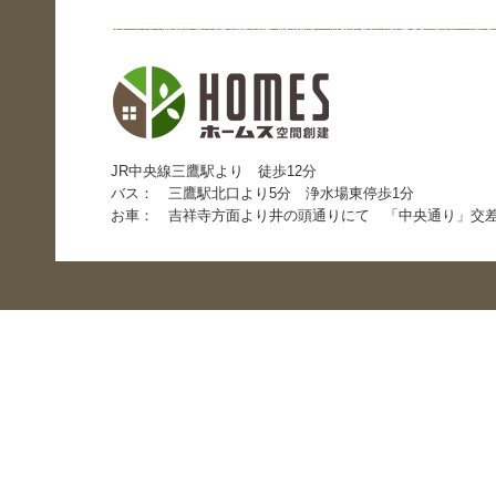
JR中央線三鷹駅より 徒歩12分
バス： 三鷹駅北口より5分 浄水場東停歩1分
お車： 吉祥寺方面より井の頭通りにて 「中央通り」交差