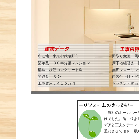
所在地：東京都武蔵野市
間取り変更・照
築年数：３０年分譲マンション
床下地組替え（
構造：鉄筋コンクリート造
無垢フローリン
間取り：３DK
内装仕上げ・浴
工事費用：４１０万円
キッチン・洗面
当社のホームページ
けでした。施主様よ
デアと工夫をテーマ
重ねさせて頂き、最