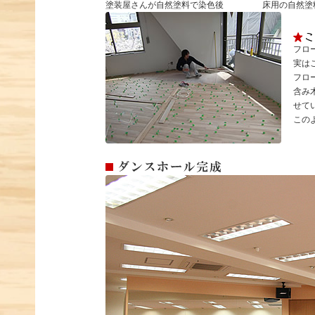
塗装屋さんが自然塗料で染色後
床用の自然塗
フロ
実は
フロ
含み
せて
この