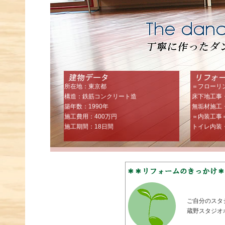
所在地：東京都
＝フローリ
構造：鉄筋コンクリート造
床下地工事
築年数：1990年
無垢材施工
施工費用：400万円
＝内装工事
施工期間：18日間
トイレ内装
ご自分のスタ
蔵野スタジオ