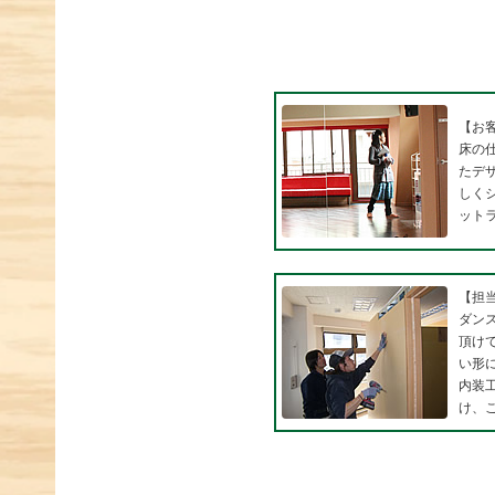
【お
床の
たデ
しく
ット
【担
ダン
頂け
い形
内装
け、