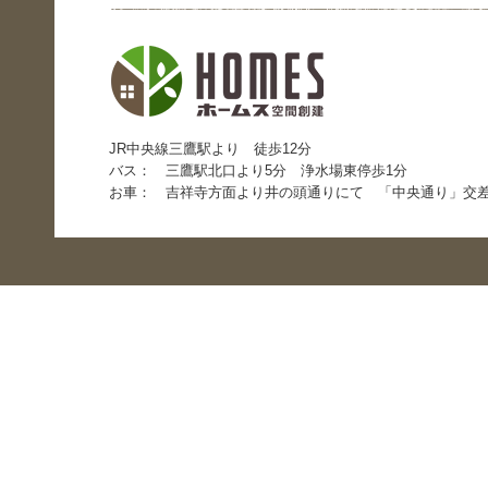
JR中央線三鷹駅より 徒歩12分
バス： 三鷹駅北口より5分 浄水場東停歩1分
お車： 吉祥寺方面より井の頭通りにて 「中央通り」交差