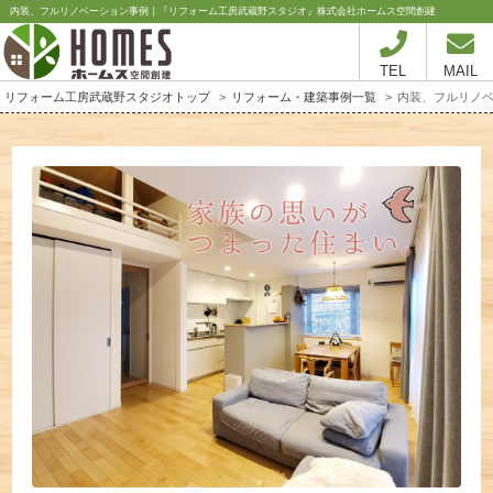
内装、フルリノベーション事例｜『リフォーム工房武蔵野スタジオ』株式会社ホームス空間創建
TEL
MAIL
リフォーム工房武蔵野スタジオトップ
リフォーム・建築事例一覧
内装、フルリノ