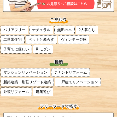
バリアフリー
ナチュラル
無垢の木
2人暮らし
二世帯住宅
ペットと暮らす
ヴィンテージ感
子育てに優しい
和モダン
マンションリノベーション
テナントリフォーム
新築建築・別荘リゾート建築
一戸建てリノベーション
外装リフォーム
建築遊び