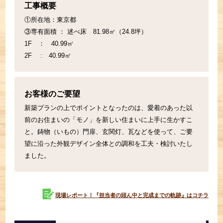
工事概要
①所在地：東京都
③専有面積 ： 述べ床 81.98㎡（24.8坪）
1F ： 40.99㎡
2F : 40.99㎡
お客様のご要望
新築プランの上でポイントとなったのは、愛着のあった以
前のお住まいの「モノ」を新しい住まいに上手に生かすこ
と。鋳物（いもの）門扉、玄関灯、瓦などを使って、ご要
望に沿った外観デザイン全体との調和を工夫・検討いたし
ました。
現場レポート！『担当者の頭ん中と完成までの軌跡』はコチラ