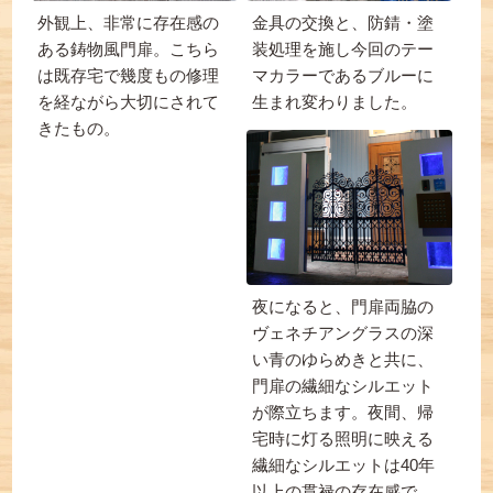
外観上、非常に存在感の
金具の交換と、防錆・塗
ある鋳物風門扉。こちら
装処理を施し今回のテー
は既存宅で幾度もの修理
マカラーであるブルーに
を経ながら大切にされて
生まれ変わりました。
きたもの。
夜になると、門扉両脇の
ヴェネチアングラスの深
い青のゆらめきと共に、
門扉の繊細なシルエット
が際立ちます。夜間、帰
宅時に灯る照明に映える
繊細なシルエットは40年
以上の貫禄の存在感で