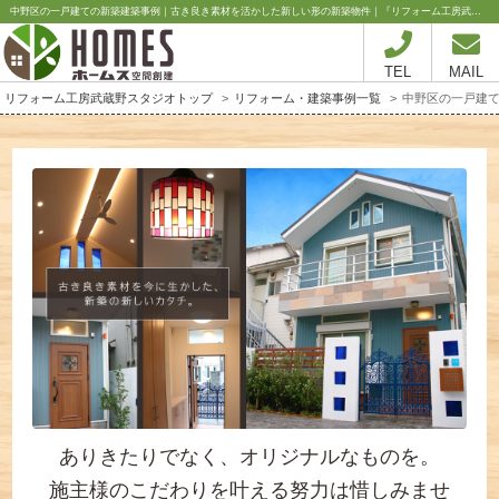
中野区の一戸建ての新築建築事例｜古き良き素材を活かした新しい形の新築物件｜『リフォーム工房武蔵野スタジオ』株式会社ホームス空間創建
TEL
MAIL
リフォーム工房武蔵野スタジオトップ
リフォーム・建築事例一覧
中野区の一戸建
ありきたりでなく、オリジナルなものを。
施主様のこだわりを叶える努力は惜しみませ