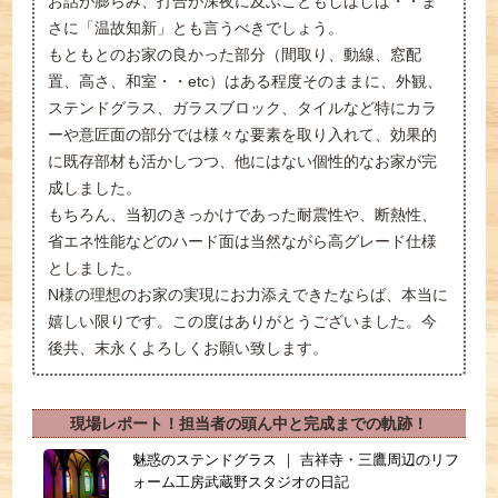
お話が膨らみ、打合が深夜に及ぶこともしばしば・・ま
さに「温故知新」とも言うべきでしょう。
もともとのお家の良かった部分（間取り、動線、窓配
置、高さ、和室・・etc）はある程度そのままに、外観、
ステンドグラス、ガラスブロック、タイルなど特にカラ
ーや意匠面の部分では様々な要素を取り入れて、効果的
に既存部材も活かしつつ、他にはない個性的なお家が完
成しました。
もちろん、当初のきっかけであった耐震性や、断熱性、
省エネ性能などのハード面は当然ながら高グレード仕様
としました。
N様の理想のお家の実現にお力添えできたならば、本当に
嬉しい限りです。この度はありがとうございました。今
後共、末永くよろしくお願い致します。
現場レポート！担当者の頭ん中と完成までの軌跡！
魅惑のステンドグラス ｜ 吉祥寺・三鷹周辺のリフ
ォーム工房武蔵野スタジオの日記